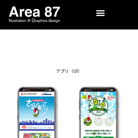
さるびあぷり
お仕事のご紹介
アプリ（UI）